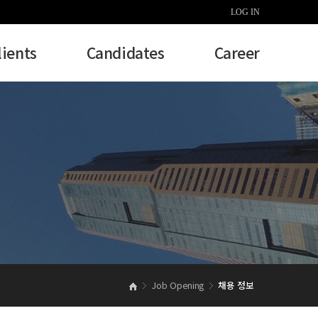
LOG IN
lients
Candidates
Career
Job Opening
채용 정보