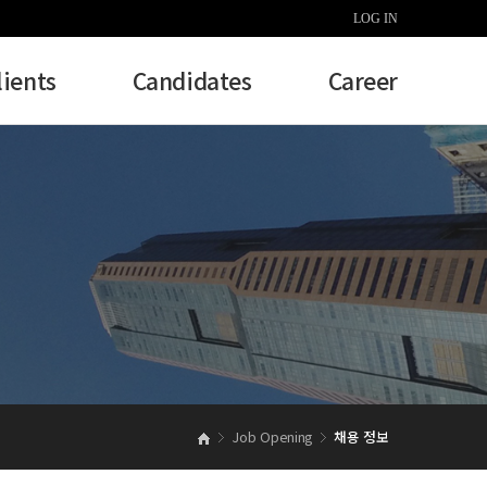
LOG IN
lients
Candidates
Career
Job Opening
채용 정보