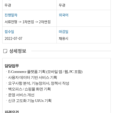
무관
무관
진행절차
외국어
서류전형 -> 1차면접 -> 2차면접
접수일
마감일
2022-07-07
채용시
상세정보
담당업무
ㆍE-Commerce 플랫폼 기획
(모바일 앱 / 웹, PC 포함)
ㆍ사용자 데이터 기반 서비스 기획
ㆍ요구사항 분석, 기능정의서, 정책서 작성
ㆍ백오피스 / 쇼핑몰 화면 기획
ㆍ운영 서비스 개선
ㆍ신규 고도화 기능 UI/Ux 기획
자격요건